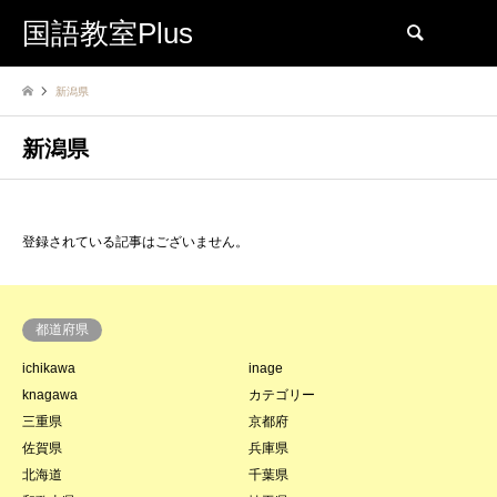
国語教室Plus
検索
新潟県
新潟県
登録されている記事はございません。
都道府県
ichikawa
inage
knagawa
カテゴリー
三重県
京都府
佐賀県
兵庫県
北海道
千葉県