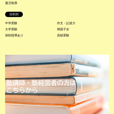
鹿児島県
目的別
中学受験
作文・記述力
大学受験
帰国子女
添削指導あり
高校受験