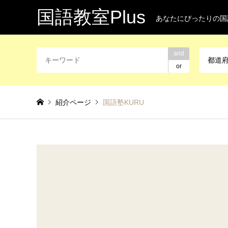
国語教室Plus
あなたにぴったりの国
and
都道
or
紹介ページ
国語塾KURU