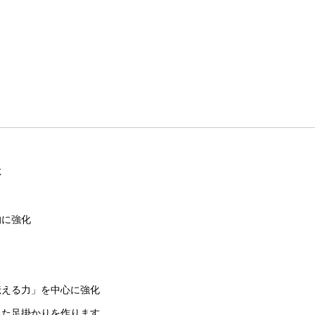
応
的に強化
伝える力」を中心に強化
した足掛かりを作ります。