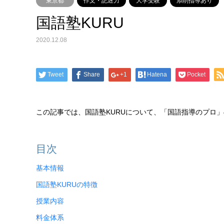
東京都
作文・記述力
大学受験
添削指導あり
国語塾KURU
2020.12.08
Tweet
Share
+1
Hatena
Pocket
この記事では、国語塾KURUについて、「国語指導のプロ
目次
基本情報
国語塾KURUの特徴
授業内容
料金体系