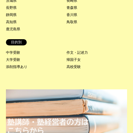
茨城県
長崎県
長野県
青森県
静岡県
香川県
高知県
鳥取県
鹿児島県
目的別
中学受験
作文・記述力
大学受験
帰国子女
添削指導あり
高校受験