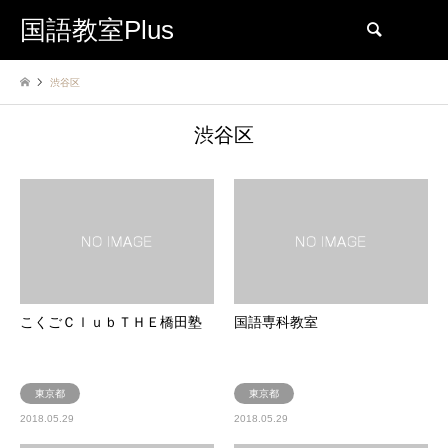
国語教室Plus
検索
渋谷区
渋谷区
こくごＣｌｕｂＴＨＥ橋田塾
国語専科教室
東京都
東京都
2018.05.29
2018.05.29