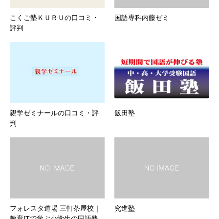
こくご塾ＫＵＲＵの口コミ・
国語専科内藤ゼミ
評判
親学ゼミナールの口コミ・評
飯田塾
判
フォレスタ道場 三軒茶屋校｜
究進塾
教育ITで学ぶ小学生の国語塾