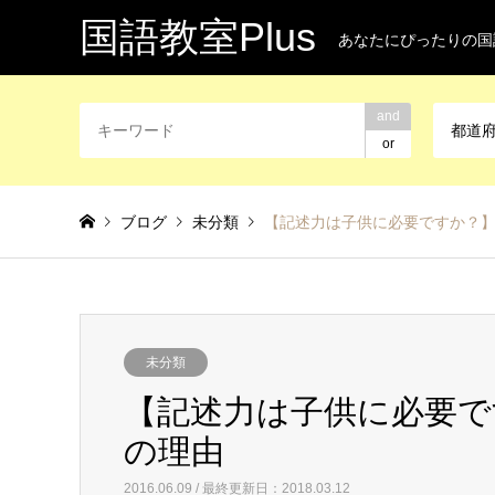
国語教室Plus
あなたにぴったりの国
and
都道
or
ブログ
未分類
【記述力は子供に必要ですか？】
未分類
【記述力は子供に必要で
の理由
2016.06.09 / 最終更新日：2018.03.12