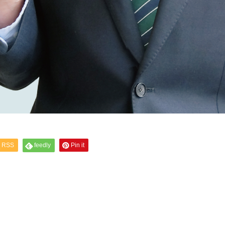
RSS
feedly
Pin it
。