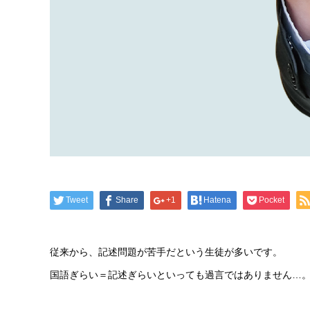
Tweet
Share
+1
Hatena
Pocket
従来から、記述問題が苦手だという生徒が多いです。
国語ぎらい＝記述ぎらいといっても過言ではありません…