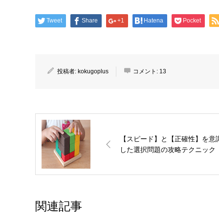
Tweet
Share
+1
Hatena
Pocket
投稿者:
kokugoplus
コメント:
13
【スピード】と【正確性】を意
した選択問題の攻略テクニック
関連記事