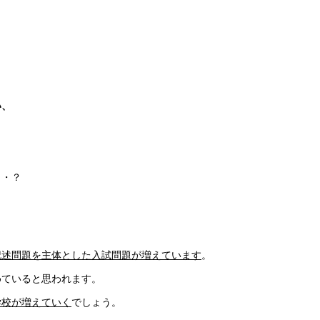
」
い、
・・？
記述問題を主体とした入試問題が増えています
。
めていると思われます。
学校が増えていく
でしょう。