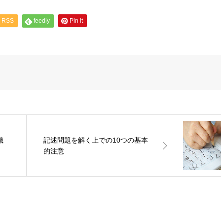
RSS
feedly
Pin it
識
記述問題を解く上での10つの基本
的注意