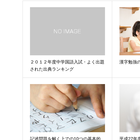
２０１２年度中学国語入試・よく出題
漢字勉強
された出典ランキング
記述問題を解く上での10つの基本的
平成27