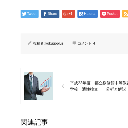
Tweet
Share
+1
Hatena
Pocket
投稿者:
kokugoplus
コメント:
4
平成23年度 都立桜修館中等教
学校 適性検査Ⅰ 分析と解説
関連記事