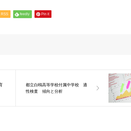
RSS
feedly
Pin it
育
都立白鴎高等学校付属中学校 適
性検査 傾向と分析