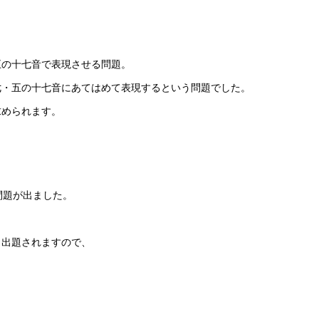
五の十七音で表現させる問題。
七・五の十七音にあてはめて表現するという問題でした。
求められます。
問題が出ました。
。
く出題されますので、
。