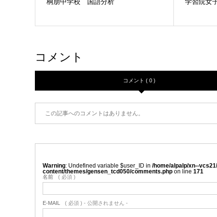
桐朋中学校 国語分析
学習院女
コメント
コメント ( 0 )
この記事へのコメントはありません。
Warning
: Undefined variable $user_ID in
/home/alpalp/xn--vcs21
content/themes/gensen_tcd050/comments.php
on line
171
名前
( 必須 )
E-MAIL
( 必須 ) - 公開されません -