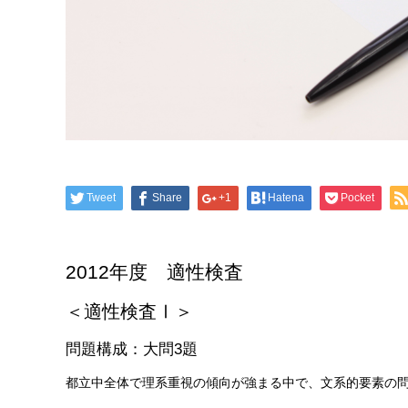
Tweet
Share
+1
Hatena
Pocket
2012年度 適性検査
＜適性検査Ⅰ＞
問題構成：大問3題
都立中全体で理系重視の傾向が強まる中で、文系的要素の