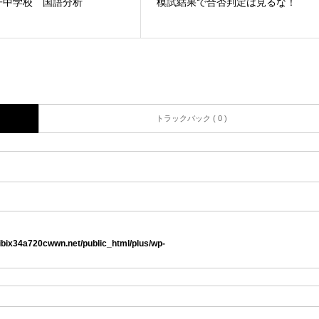
子中学校 国語分析
模試結果で合否判定は見るな！
トラックバック ( 0 )
ibix34a720cwwn.net/public_html/plus/wp-