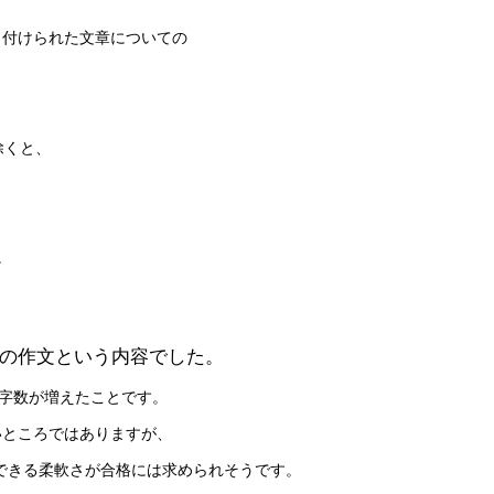
名付けられた文章についての
除くと、
。
式の作文という内容でした。
と字数が増えたことです。
いところではありますが、
対応できる柔軟さが合格には求められそうです。