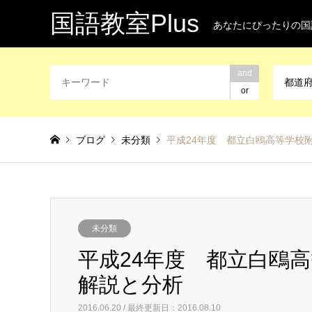
国語教室Plus
あなたにぴったりの国
and
都道
or
ブログ
未分類
平成24年度 都立白鴎高等学校
未分類
平成24年度 都立白鴎
解説と分析
2016.06.20 / 最終更新日：2016.08.10