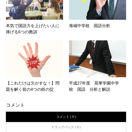
本気で国語力を上げたい人に
海城中学校 国語分析
捧げる6つの教訓
【これだけは欠かすな！】問
平成27年度 晃華学園中学
題を解く前の4つの鉄の掟
校 国語 分析と解説
コメント
コメント ( 0 )
トラックバック ( 0 )