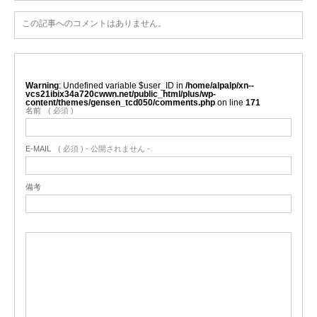
この記事へのコメントはありません。
Warning
: Undefined variable $user_ID in
/home/alpalp/xn--
vcs21ibix34a720cwwn.net/public_html/plus/wp-
content/themes/gensen_tcd050/comments.php
on line
171
名前
( 必須 )
E-MAIL
( 必須 ) - 公開されません -
備考